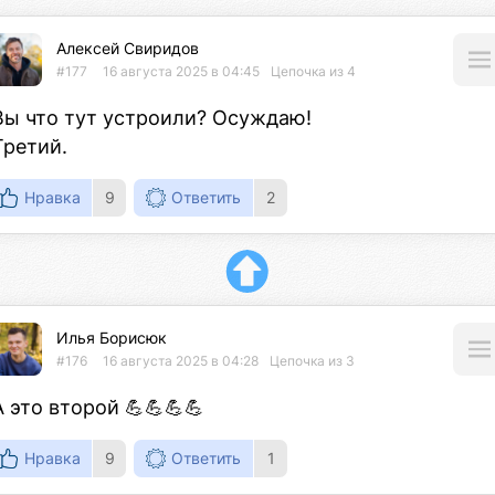
Алексей Свиридов
#177
16 августа 2025 в 04:45
Цепочка из 4
Вы что тут устроили? Осуждаю!

Третий.
Нравка
9
Ответить
2
Илья Борисюк
#176
16 августа 2025 в 04:28
Цепочка из 3
А это второй 💪💪💪💪
Нравка
9
Ответить
1