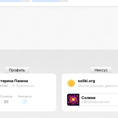
Профиль
Нексус
терина Панина
soliki.org
46380
Поделиться
Мысли, реакции, диалог
Соликов
Контакты
Солики
30
Официальный хаб