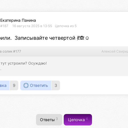
Екатерина Панина
#187
16 августа 2025 в 13:55
Цепочка из 5
или.  Записывайте четвертой 💃🙈☺️
а солик #177
Алексей Свири
 тут устроили? Осуждаю!

.
вка
9
Ответить
3
3
4
Ответы
Цепочка