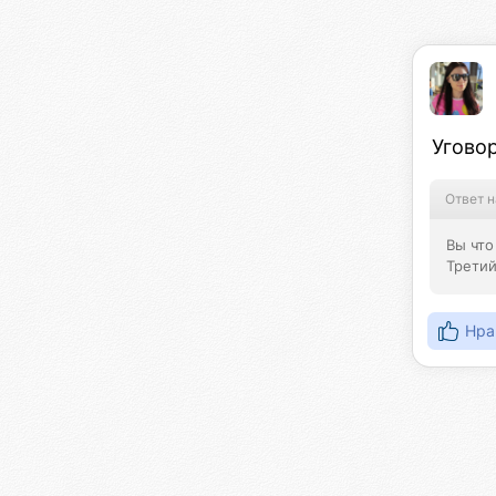
Уговор
Ответ н
Вы что
Третий
Нра