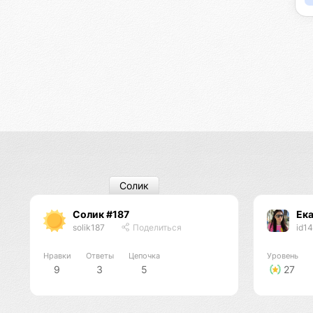
Солик
Солик #187
Ека
solik187
Поделиться
id1
Нравки
Ответы
Цепочка
Уровень
9
3
5
27