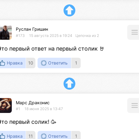
Руслан Гришин
#173
15 августа 2025 в 19:24
Цепочка из 2
Это первый ответ на первый столик 🤘
Нравка
10
Ответить
1
Марс Драконис
#1
18 июня 2025 в 13:47
Это первый солик! 🥳
Нравка
11
Ответить
1