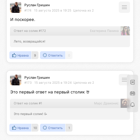
Руслан Гришин
#174
15 августа 2025 в 19:25
Цепочка из 2
И поскорее.
Ответ на солик #172
Екатерина Панина
Лето, возвращайся!
Нравка
9
Ответить
0
Руслан Гришин
#173
15 августа 2025 в 19:24
Цепочка из 2
Это первый ответ на первый столик 🤘
Ответ на солик #1
Марс Драконис
Это первый солик! 🥳
Нравка
10
Ответить
1