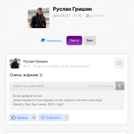
Руслан Гришин
@id146321
16
Добавить
Лента
Био
Написать
Руслан Гришин
#175
15 августа 2025 в 19:28
Цепочка из 2
Очень жарким ))
Ответ на солик #137
Раиса Арефьева
Всем доброй ночи!

Заканчиваются последние сутки первого летнего месяца! 

Какой у Вас был июнь 2025 года?
Нравка
10
Ответить
1