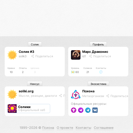
Солик
Профиль
Солик #3
Марс Драконис
solik3
Поделиться
id1
Поделиться
Нравки
Ответы
Цепочка
Уровень
Соликов
Контакты
10
2
0
60
21
Нексус
Экосистема
soliki.org
Псиона
Мысли, реакции, диалоги
Поделиться
Метаорганизм
Поделиться
Официальные ресурсы:
Солики
Официальный хаб
1995–2026 ©
Псиона
О проекте
Контакты
Соглашение