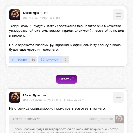
Марс Драконис
#3
18 июня 2025 в 13:51
Теперь солики будут интегрироваться по всей платформе в качестве 
универсальной системы комментариев, дискуссий, новостей, отзывов 
и прочего.

Пока заработал базовый функционал, к официальному релизу в июле 
будет еще много интересного.
Нравка
10
Ответить
2
2
Ответы
Марс Драконис
#51
21 июня 2025 в 00:30
Цепочка из 2
На странице солика можно посмотреть все ответы на него.
Ответ на солик #3
Марс Драконис
Теперь солики будут интегрироваться по всей платформе в качестве 