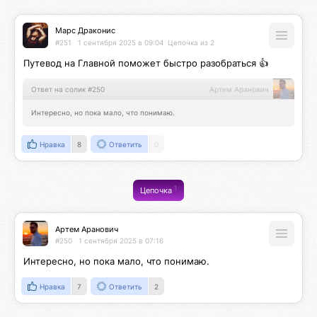
Марс Драконис
#251
1 сентября 2025 в 09:04
Цепочка из 2
Путевод на Главной поможет быстро разобраться 👍
Ответ на солик #250
Артем Аранович
Интересно, но пока мало, что понимаю.
Нравка
8
Ответить
0
1
Цепочка
Артем Аранович
#250
1 сентября 2025 в 07:16
Интересно, но пока мало, что понимаю.
Нравка
7
Ответить
2