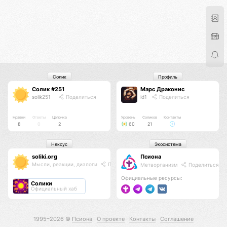
Солик
Профиль
Солик #251
Марс Драконис
solik251
Поделиться
id1
Поделиться
Нравки
Ответы
Цепочка
Уровень
Соликов
Контакты
8
0
2
60
21
Нексус
Экосистема
soliki.org
Псиона
Мысли, реакции, диалоги
Поделиться
Метаорганизм
Поделиться
Официальные ресурсы:
Солики
Официальный хаб
1995–2026 ©
Псиона
О проекте
Контакты
Соглашение