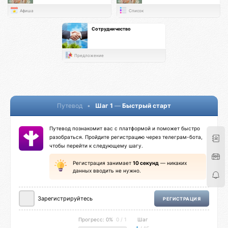
Афиша
Список
Сотрудничество
Предложение
Путевод
•
Шаг 1
—
Быстрый старт
Путевод познакомит вас с платформой и поможет быстро
разобраться. Пройдите регистрацию через телеграм-бота,
чтобы перейти к следующему шагу.
Регистрация занимает
10 секунд
— никаких
данных вводить не нужно.
Зарегистрируйтесь
РЕГИСТРАЦИЯ
Прогресс: 0%
0 / 1
Шаг