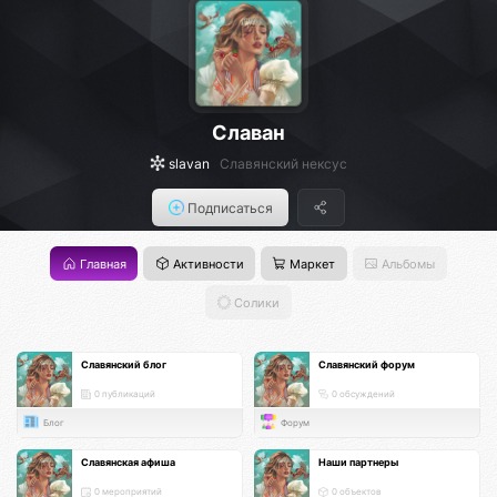
Славан
slavan
Славянский нексус
Подписаться
Главная
Активности
Маркет
Альбомы
Солики
Славянский блог
Славянский форум
0 публикаций
0 обсуждений
Блог
Форум
Славянская афиша
Наши партнеры
0 мероприятий
0 объектов