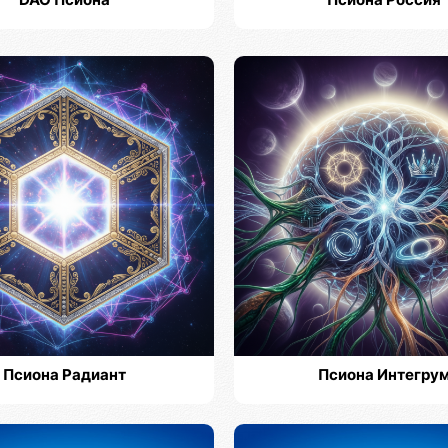
DAO Псиона
Псиона Россия
Псиона Радиант
Псиона Интегру