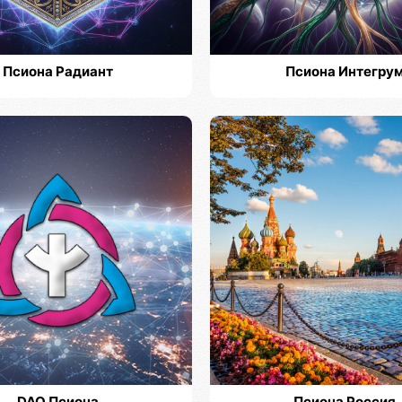
Псиона Радиант
Псиона Интегру