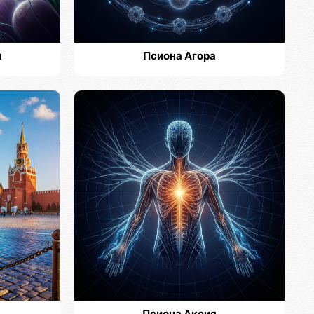
м
Псиона Агора