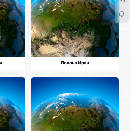
я
Псиона Иран