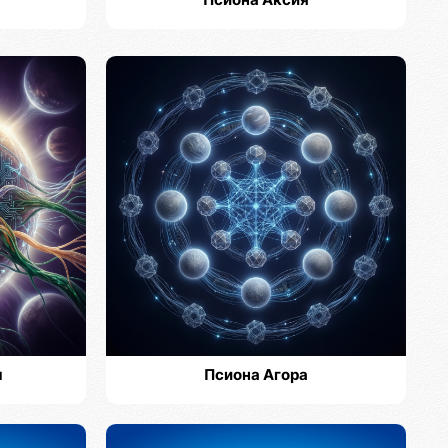
Псиона Аксия
м
Псиона Агора