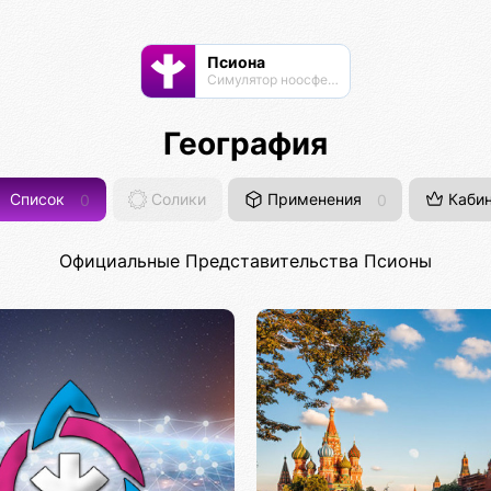
Псиона
Cимулятор ноосферы
География
Список
0
Солики
Применения
0
Кабин
Официальные Представительства Псионы