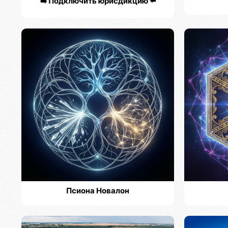
➡️ Подключить юрисдикцию ⬅️
Псиона Новалон