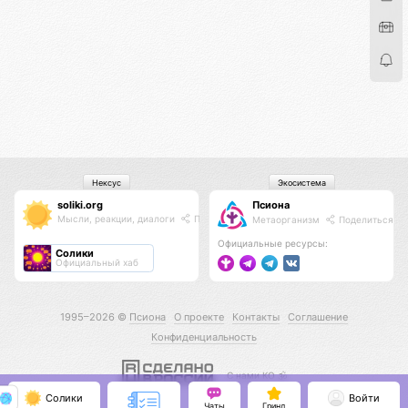
Нексус
Экосистема
soliki.org
Псиона
Мысли, реакции, диалоги
Поделиться
Метаорганизм
Поделиться
Официальные ресурсы:
Солики
Официальный хаб
1995–2026 ©
Псиона
О проекте
Контакты
Соглашение
Конфиденциальность
С нами КО 🕉️
Солики
Войти
Чаты
Гринд