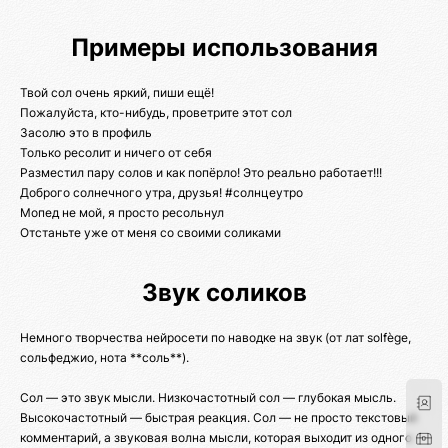
Примеры использования
Твой сол очень яркий, пиши ещё!
Пожалуйста, кто-нибудь, проветрите этот сол
Засолю это в профиль
Только ресолит и ничего от себя
Разместил пару солов и как попёрло! Это реально работает!!!
Доброго солнечного утра, друзья! #солнцеутро
Мопед не мой, я просто ресольнул
Отстаньте уже от меня со своими соликами
Звук соликов
Немного творчества нейросети по наводке на звук (от лат solfège,
сольфеджио, нота **соль**).
Сол — это звук мысли. Низкочастотный сол — глубокая мысль.
Высокочастотный — быстрая реакция. Сол — не просто текстовый
комментарий, а звуковая волна мысли, которая выходит из одного