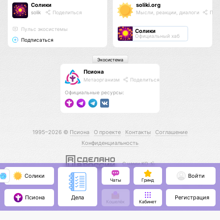
Солики
soliki.org
solik
Поделиться
Мысли, реакции, диалоги
Под
Пульс экосистемы
Солики
Официальный хаб
Подписаться
Экосистема
Псиона
Метаорганизм
Поделиться
Официальные ресурсы:
1995–2026 ©
Псиона
О проекте
Контакты
Соглашение
Конфиденциальность
С нами КО 🕉️
Солики
Войти
Чаты
Гринд
Псиона
Регистрация
Дела
Кошелёк
Кабинет