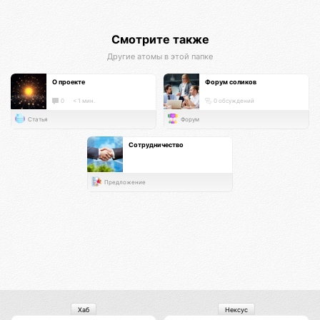
Смотрите также
Другие атомы в этой папке
О проекте
Форум соликов
0
< 1 мин.
0 обсуждений
Статья
Форум
Сотрудничество
Предложение
Хаб
Нексус